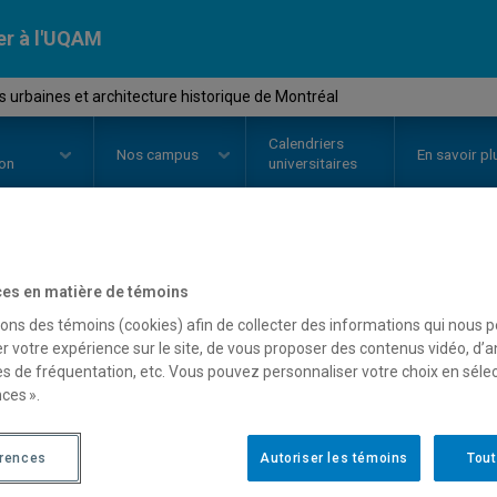
er à l'UQAM
urbaines et architecture historique de Montréal
Calendriers
Nos
campus
En savoir pl
ion
universitaires
OURS
//
HAR4550
-
Formes urbain
es en matière de témoins
sons des témoins (cookies) afin de collecter des informations qui nous 
historique de Montréal
r votre expérience sur le site, de vous proposer des contenus vidéo, d’a
es de fréquentation, etc. Vous pouvez personnaliser votre choix en séle
ces ».
Description
Horaire - Été 2026
Horaire
érences
Autoriser les témoins
Tout