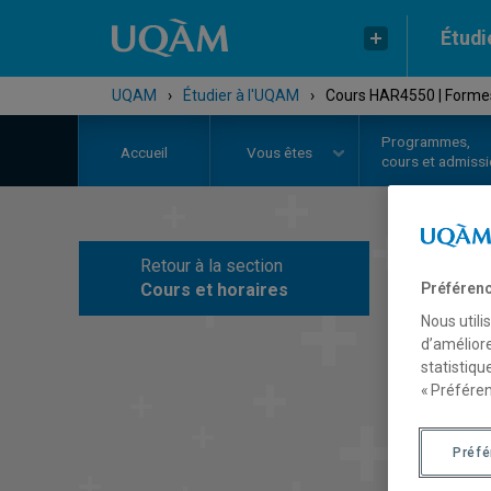
Étudi
UQAM
›
Étudier à l'UQAM
›
Cours HAR4550 | Formes 
Programmes,
Accueil
Vous êtes
cours et admiss
Retour à la section
C
Cours et horaires
Préférenc
Nous utili
d’améliore
statistiqu
« Préféren
Préf