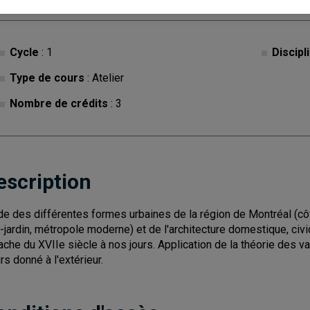
Cycle
: 1
Discipl
Type de cours
: Atelier
Nombre de crédits
: 3
escription
de des différentes formes urbaines de la région de Montréal (côtes,
é-jardin, métropole moderne) et de l'architecture domestique, civi
tache du XVIIe siècle à nos jours. Application de la théorie des 
rs donné à l'extérieur.