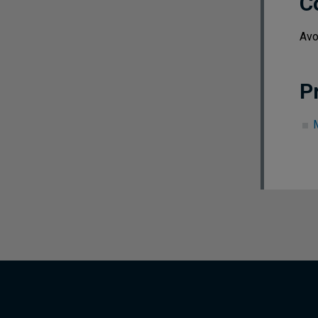
C
Avo
P