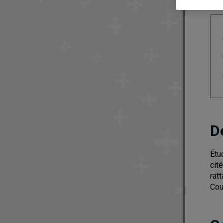
D
Étu
cit
rat
Cou