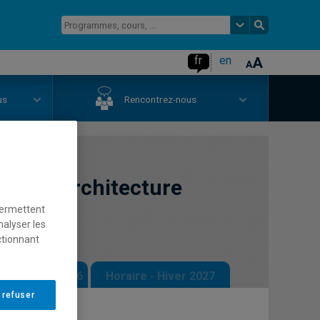
fr
en
us
Rencontrez-nous
es et architecture
permettent
nalyser les
ctionnant
 - Automne 2026
Horaire - Hiver 2027
 refuser