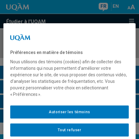
FR
EN
Étudier à l'UQAM
COURS
//
HAR4565
Arts et architecture du monde précolombien
Préférences en matière de témoins
Nous utilisons des témoins (cookies) afin de collecter des
informations qui nous permettent d’améliorer votre
Description du cours
expérience sur le site, de vous proposer des contenus vidéo,
d’analyser les statistiques de fréquentation, etc. Vous
Horaire - Été 2026
pouvez personnaliser votre choix en sélectionnant
« Préférences ».
Horaire - Automne 2026
Autoriser les témoins
Horaire - Hiver 2027
Tout refuser