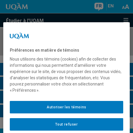
FR
EN
Étudier à l'UQAM
COURS
//
HAR4565
Arts et architecture du monde précolombien
Préférences en matière de témoins
Nous utilisons des témoins (cookies) afin de collecter des
informations qui nous permettent d’améliorer votre
Description du cours
expérience sur le site, de vous proposer des contenus vidéo,
d’analyser les statistiques de fréquentation, etc. Vous
Horaire - Été 2026
pouvez personnaliser votre choix en sélectionnant
« Préférences ».
Horaire - Automne 2026
Autoriser les témoins
Horaire - Hiver 2027
Tout refuser