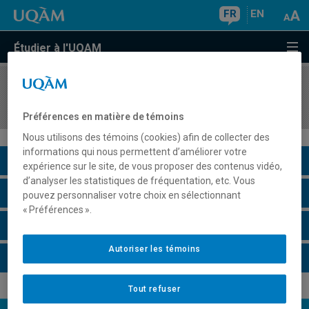
FR
EN
Étudier à l'UQAM
COURS
//
HAR4590
Arts médiatiques et numériques
Préférences en matière de témoins
Nous utilisons des témoins (cookies) afin de collecter des
informations qui nous permettent d’améliorer votre
Description du cours
expérience sur le site, de vous proposer des contenus vidéo,
d’analyser les statistiques de fréquentation, etc. Vous
Horaire - Été 2026
pouvez personnaliser votre choix en sélectionnant
« Préférences ».
Horaire - Automne 2026
Autoriser les témoins
Horaire - Hiver 2027
Tout refuser