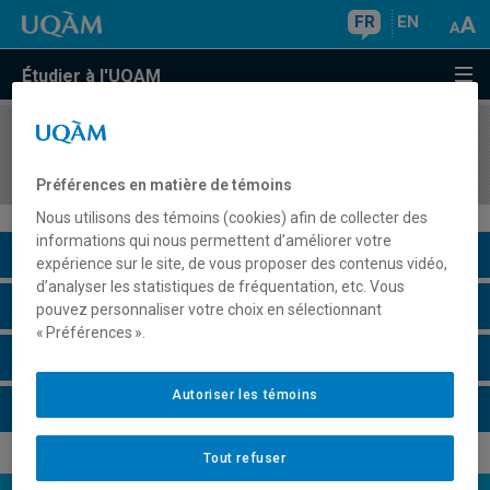
FR
EN
Étudier à l'UQAM
COURS
//
HAR4610
Art et altérité
Préférences en matière de témoins
Nous utilisons des témoins (cookies) afin de collecter des
informations qui nous permettent d’améliorer votre
Description du cours
expérience sur le site, de vous proposer des contenus vidéo,
d’analyser les statistiques de fréquentation, etc. Vous
Horaire - Été 2026
pouvez personnaliser votre choix en sélectionnant
« Préférences ».
Horaire - Automne 2026
Autoriser les témoins
Horaire - Hiver 2027
Tout refuser