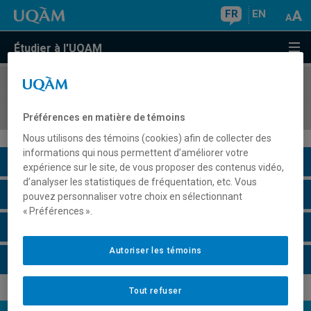
FR
EN
Étudier à l'UQAM
COURS
//
HAR4610
Art et altérité
Préférences en matière de témoins
Nous utilisons des témoins (cookies) afin de collecter des
informations qui nous permettent d’améliorer votre
Description du cours
expérience sur le site, de vous proposer des contenus vidéo,
d’analyser les statistiques de fréquentation, etc. Vous
Horaire - Été 2026
pouvez personnaliser votre choix en sélectionnant
« Préférences ».
Horaire - Automne 2026
Autoriser les témoins
Horaire - Hiver 2027
Tout refuser