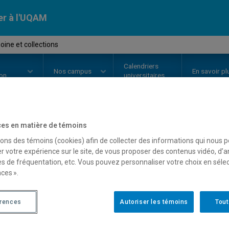
er à l'UQAM
ine et collections
Calendriers
Nos
campus
En savoir pl
ion
universitaires
es en matière de témoins
OURS
//
HAR4720
-
Patrimoine et
sons des témoins (cookies) afin de collecter des informations qui nous 
r votre expérience sur le site, de vous proposer des contenus vidéo, d’a
es de fréquentation, etc. Vous pouvez personnaliser votre choix en séle
ces ».
Description
Horaire - Été 2026
Horaire
érences
Autoriser les témoins
Tout