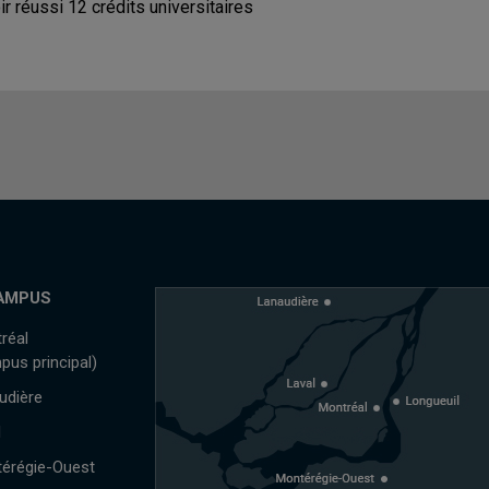
ir réussi 12 crédits universitaires
AMPUS
réal
pus principal)
udière
l
érégie-Ouest