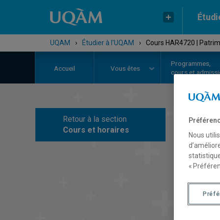
Étudi
UQAM
›
Étudier à l'UQAM
›
Cours HAR4720 | Patrimo
Programmes,
Accueil
Vous êtes
cours et admiss
Retour à la section
Préférenc
C
Cours et horaires
Nous utili
d’améliore
statistiqu
« Préféren
Préf