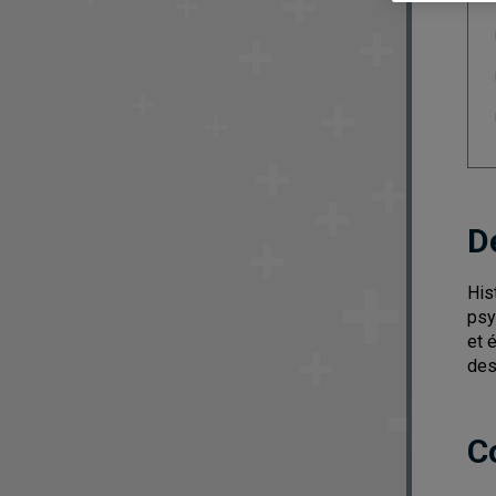
D
His
psy
et 
des
C