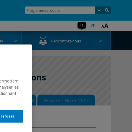
fr
en
us
Rencontrez-nous
 collections
permettent
nalyser les
ctionnant
 - Automne 2026
Horaire - Hiver 2027
 refuser