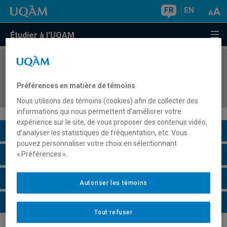
FR
EN
Étudier à l'UQAM
COURS
//
HAR4730
Le commissariat d'exposition comme pratique et
Préférences en matière de témoins
médium
Nous utilisons des témoins (cookies) afin de collecter des
informations qui nous permettent d’améliorer votre
expérience sur le site, de vous proposer des contenus vidéo,
Description du cours
d’analyser les statistiques de fréquentation, etc. Vous
pouvez personnaliser votre choix en sélectionnant
Horaire - Été 2026
« Préférences ».
Horaire - Automne 2026
Autoriser les témoins
Horaire - Hiver 2027
Tout refuser