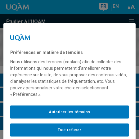
FR
EN
Étudier à l'UQAM
COURS
//
HIS4506
Histoire économique du Canada, XIXe–XXIe
Préférences en matière de témoins
siècles
Nous utilisons des témoins (cookies) afin de collecter des
informations qui nous permettent d’améliorer votre
expérience sur le site, de vous proposer des contenus vidéo,
Description du cours
d’analyser les statistiques de fréquentation, etc. Vous
pouvez personnaliser votre choix en sélectionnant
Horaire - Été 2026
« Préférences ».
Horaire - Automne 2026
Autoriser les témoins
Horaire - Hiver 2027
Tout refuser