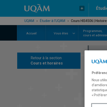
Étudi
UQAM
›
Étudier à l'UQAM
›
Cours HIS4506 | Histoi
Programmes,
Accueil
Vous êtes
cours et admiss
Retour à la section
C
Cours et horaires
Préférenc
Nous utili
d’améliore
statistiqu
« Préféren