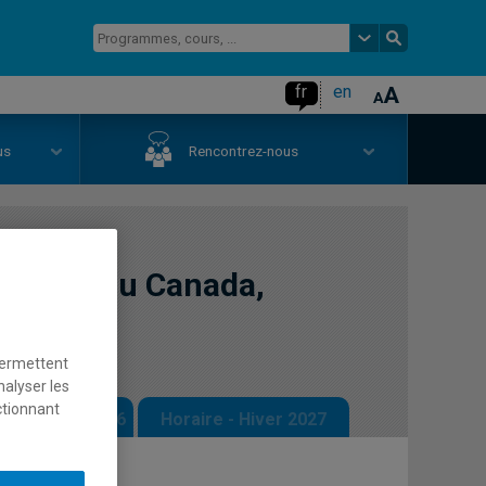
fr
en
us
Rencontrez-nous
omique du Canada,
permettent
nalyser les
ctionnant
 - Automne 2026
Horaire - Hiver 2027