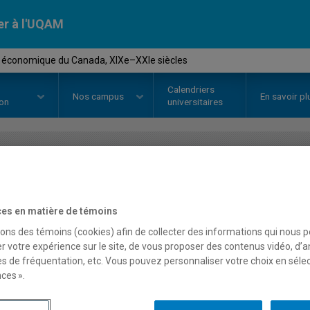
er à l'UQAM
re économique du Canada, XIXe–XXIe siècles
Calendriers
Nos
campus
En savoir pl
ion
universitaires
OURS
//
HIS4506
-
Histoire écon
XIXe–XXIe siècles
es en matière de témoins
sons des témoins (cookies) afin de collecter des informations qui nous 
r votre expérience sur le site, de vous proposer des contenus vidéo, d’a
es de fréquentation, etc. Vous pouvez personnaliser votre choix en séle
Description
Horaire - Été 2026
Horaire
ces ».