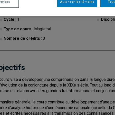
érences
Autoriser les témoins
Tout
Cycle
: 1
Discipl
Type de cours
: Magistral
Nombre de crédits
: 3
bjectifs
cours vise à développer une compréhension dans la longue duré
l'évolution de la conjoncture depuis le XIXe siècle. Tout au lon
 mise en relation avec les grandes transformations et conjonctu
manière générale, le cours contribue au développement d'une pen
ière d'analyse historique d'une économie nationale (ici celle du Ca
les et écrites nécessaires à la transmission des connaissances