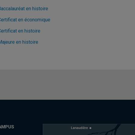
accalauréat en histoire
Certificat en économique
ertificat en histoire
Majeure en histoire
AMPUS