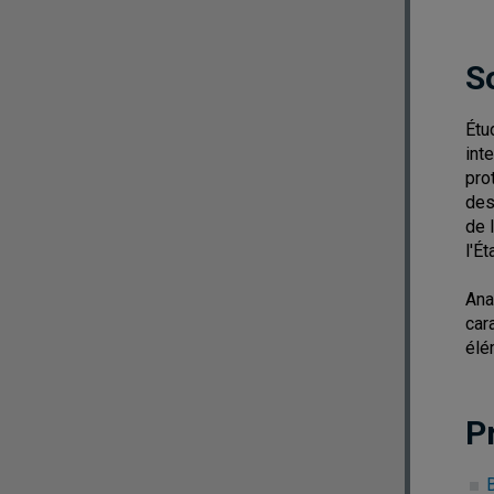
S
Étu
int
pro
des
de 
l'Ét
Ana
car
élé
P