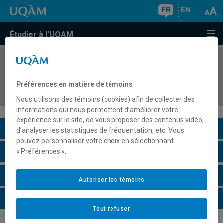
FR
EN
Étudier à l'UQAM
COURS
//
HIS4506
Histoire économique du Canada, XIXe–XXIe
Préférences en matière de témoins
siècles
Nous utilisons des témoins (cookies) afin de collecter des
informations qui nous permettent d’améliorer votre
expérience sur le site, de vous proposer des contenus vidéo,
Description du cours
d’analyser les statistiques de fréquentation, etc. Vous
pouvez personnaliser votre choix en sélectionnant
Horaire - Été 2026
« Préférences ».
Horaire - Automne 2026
Autoriser les témoins
Horaire - Hiver 2027
Tout refuser