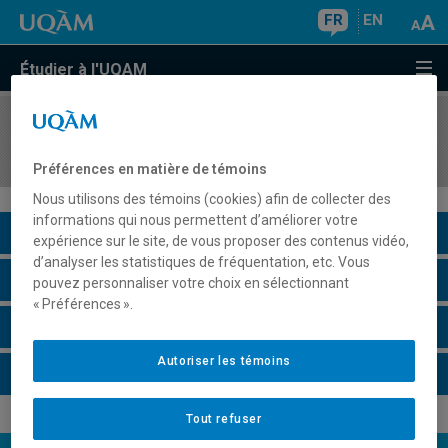
FR
EN
Étudier à l'UQAM
COURS
//
HIS4521
Histoire du Québec, depuis 1867
Préférences en matière de témoins
Nous utilisons des témoins (cookies) afin de collecter des
informations qui nous permettent d’améliorer votre
Description du cours
expérience sur le site, de vous proposer des contenus vidéo,
d’analyser les statistiques de fréquentation, etc. Vous
Horaire - Été 2026
pouvez personnaliser votre choix en sélectionnant
« Préférences ».
Horaire - Automne 2026
Autoriser les témoins
Horaire - Hiver 2027
Tout refuser