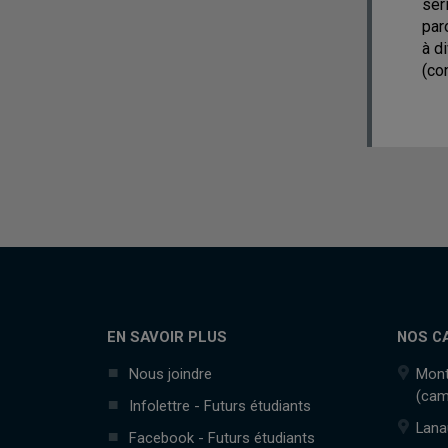
sér
par
à d
(co
EN SAVOIR PLUS
NOS C
Nous joindre
Mont
(cam
Infolettre - Futurs étudiants
Lana
Facebook - Futurs étudiants