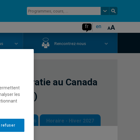
fr
en
us
Rencontrez-nous
t démocratie au Canada
permettent
 siècles)
nalyser les
ctionnant
 - Automne 2026
Horaire - Hiver 2027
 refuser