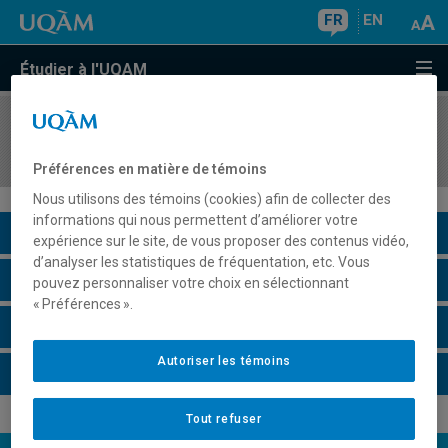
FR
EN
Étudier à l'UQAM
COURS
//
HIS4585
1960 : la Révolution tranquille
Préférences en matière de témoins
Nous utilisons des témoins (cookies) afin de collecter des
informations qui nous permettent d’améliorer votre
Description du cours
expérience sur le site, de vous proposer des contenus vidéo,
d’analyser les statistiques de fréquentation, etc. Vous
Horaire - Été 2026
pouvez personnaliser votre choix en sélectionnant
« Préférences ».
Horaire - Automne 2026
Autoriser les témoins
Horaire - Hiver 2027
Tout refuser