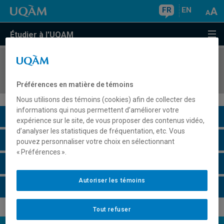
FR
EN
Étudier à l'UQAM
COURS
//
HIS4752
Histoire de l'environnement et de l'écologie
Préférences en matière de témoins
Nous utilisons des témoins (cookies) afin de collecter des
informations qui nous permettent d’améliorer votre
Description du cours
expérience sur le site, de vous proposer des contenus vidéo,
d’analyser les statistiques de fréquentation, etc. Vous
Horaire - Été 2026
pouvez personnaliser votre choix en sélectionnant
« Préférences ».
Horaire - Automne 2026
Autoriser les témoins
Horaire - Hiver 2027
Tout refuser