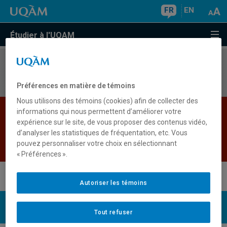
FR
EN
Étudier à l'UQAM
Aucun résultat
Préférences en matière de témoins
Nous utilisons des témoins (cookies) afin de collecter des
Les bases de données institutionnelles sont
informations qui nous permettent d’améliorer votre
expérience sur le site, de vous proposer des contenus vidéo,
indisponibles pour le moment. Veuillez
d’analyser les statistiques de fréquentation, etc. Vous
réessayer plus tard.
pouvez personnaliser votre choix en sélectionnant
Retour
« Préférences ».
Autoriser les témoins
UQAM
Nous joindre
Tout refuser