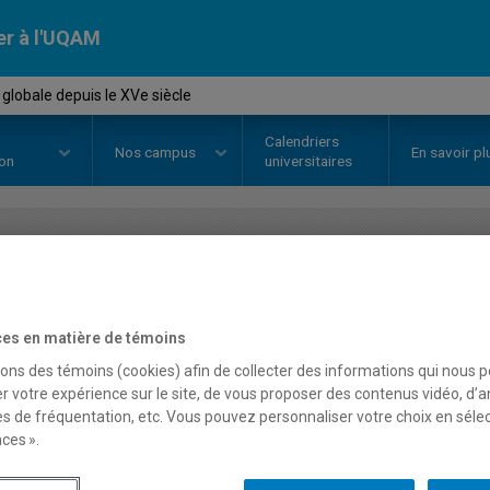
er à l'UQAM
 globale depuis le XVe siècle
Calendriers
Nos
campus
En savoir pl
ion
universitaires
OURS
//
HIS4852
-
Histoire global
es en matière de témoins
sons des témoins (cookies) afin de collecter des informations qui nous 
Description
Horaire - Été 2026
Horaire
r votre expérience sur le site, de vous proposer des contenus vidéo, d’a
es de fréquentation, etc. Vous pouvez personnaliser votre choix en séle
ces ».