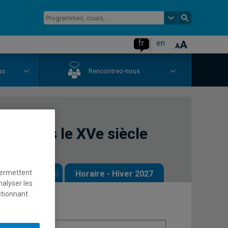
fr
en
us
Rencontrez-nous
e depuis le XVe siècle
permettent
 - Automne 2026
Horaire - Hiver 2027
nalyser les
ctionnant