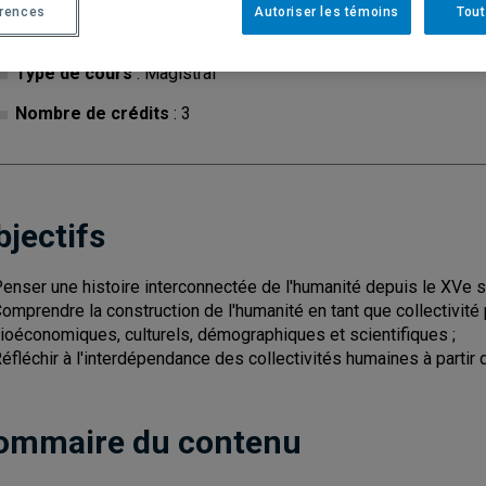
érences
Autoriser les témoins
Tout
Cycle
: 1
Discipl
Type de cours
: Magistral
Nombre de crédits
: 3
bjectifs
Penser une histoire interconnectée de l'humanité depuis le XVe si
Comprendre la construction de l'humanité en tant que collectivité 
ioéconomiques, culturels, démographiques et scientifiques ;
Réfléchir à l'interdépendance des collectivités humaines à partir 
ommaire du contenu