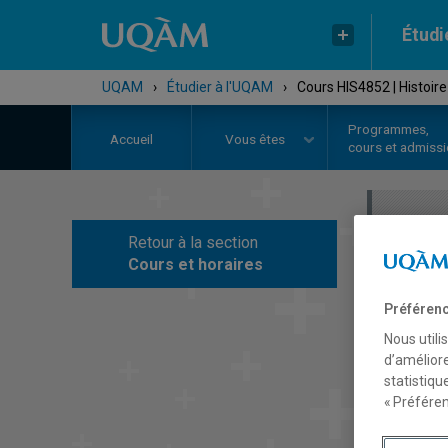
Étudi
UQAM
›
Étudier à l'UQAM
›
Cours HIS4852 | Histoire
Programmes,
Accueil
Vous êtes
cours et admiss
Retour à la section
C
Cours et horaires
Préférenc
Nous utili
d’améliore
statistiqu
« Préféren