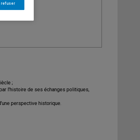
 refuser
ine
: Histoire
ècle ;
par l'histoire de ses échanges politiques,
d'une perspective historique.