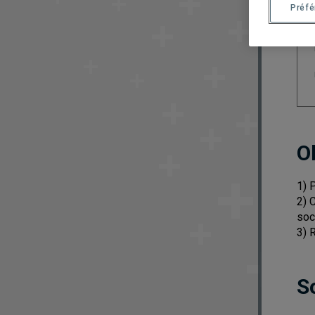
Préf
O
1) 
2) 
soc
3) 
S