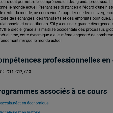
cours doit permettre la compréhension des grands processus hist
onné le monde actuel. Prenant ses distances à l'égard d'une histo
 le reste du monde, ce cours vise à rappeler que les convergences,
istoire des échanges, des transferts et des emprunts politiques
ulationnels et scientifiques. S'il y a eu une « grande divergence »
XVIIIe siècle, grâce à la maîtrise occidentale des processus glo
mpérialisme, cette dynamique a elle-même engendré de nombreuse
fondément marqué le monde actuel.
ompétences professionnelles en
 C2, C11, C12, C13
rogrammes associés à ce cours
Baccalauréat en économique
accalauréat en histoire