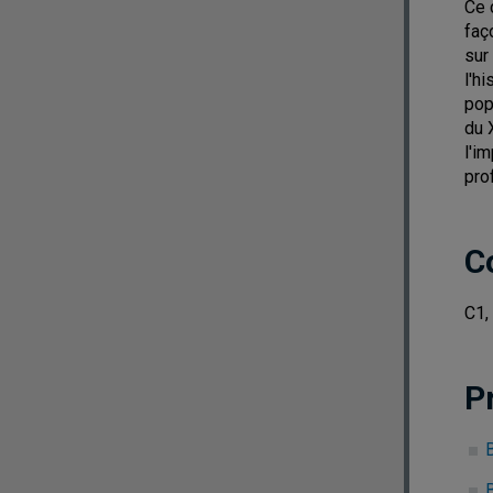
Ce 
faç
sur
l'h
pop
du 
l'i
pro
C
C1,
P
B