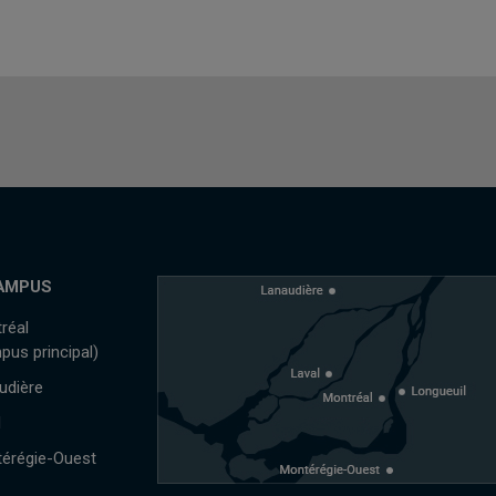
AMPUS
réal
pus principal)
udière
l
érégie-Ouest