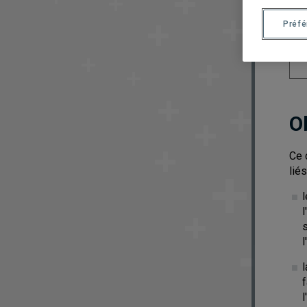
Préf
O
Ce 
lié
l
s
l
l
f
l