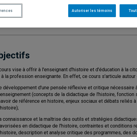
Cycle
: 2
Discipl
érences
Autoriser les témoins
Tout
Nombre de crédits
: 3
bjectifs
cours vise à offrir à l'enseignant d'histoire et d'éducation à la ci
s à la profession enseignante. En effet, ce cours s'articule autour
le développement d'une pensée réflexive et critique nécessaire à
'enseignement (concepts de la didactique de l'histoire, fonction 
avoir de référence en histoire, enjeux sociaux et débats reliés à
'histoire);
a connaissance et la maîtrise des outils et stratégies didactiqu
avorisées en didactique de l'histoire, contraintes et conditions 
'histoire, description et analyse critique des programmes, des d