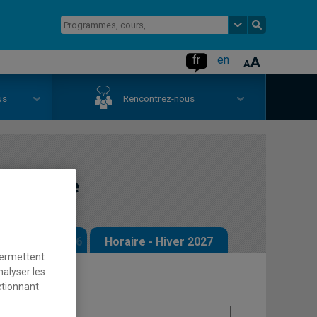
fr
en
us
Rencontrez-nous
'histoire
 - Automne 2026
Horaire - Hiver 2027
permettent
nalyser les
ctionnant