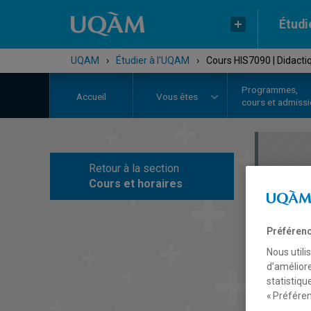
Étudi
UQAM
›
Étudier à l'UQAM
›
Cours HIS7090 | Didactiq
Programmes,
Accueil
Vous êtes
cours et admiss
Retour à la section
C
Cours et horaires
Préférenc
Nous utili
d’améliore
statistiqu
« Préféren