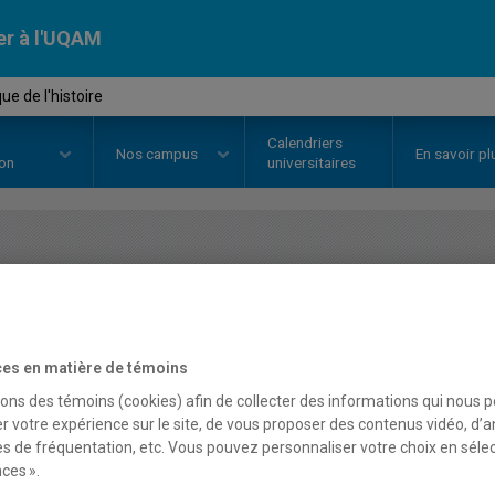
er à l'UQAM
ue de l'histoire
Calendriers
Nos
campus
En savoir pl
ion
universitaires
OURS
//
HIS7090
-
Didactique de l
es en matière de témoins
Description
Horaire - Été 2026
Horaire
sons des témoins (cookies) afin de collecter des informations qui nous 
r votre expérience sur le site, de vous proposer des contenus vidéo, d’a
es de fréquentation, etc. Vous pouvez personnaliser votre choix en séle
ces ».