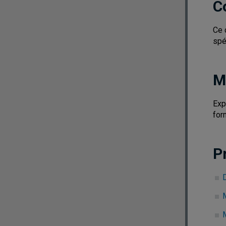
C
Ce 
spé
M
Exp
for
P