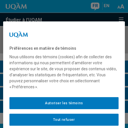
FR
EN
Étudier à l'UQAM
COURS
//
HIS7090
Didactique de l'histoire
Préférences en matière de témoins
Nous utilisons des témoins (cookies) afin de collecter des
informations qui nous permettent d’améliorer votre
Description du cours
expérience sur le site, de vous proposer des contenus vidéo,
d’analyser les statistiques de fréquentation, etc. Vous
Horaire - Été 2026
pouvez personnaliser votre choix en sélectionnant
« Préférences ».
Horaire - Automne 2026
Autoriser les témoins
Horaire - Hiver 2027
Tout refuser