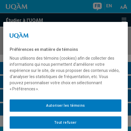
FR
EN
Étudier à l'UQAM
COURS
//
HIS7095
Didactique de l'éducation à la citoyenneté
Préférences en matière de témoins
Nous utilisons des témoins (cookies) afin de collecter des
informations qui nous permettent d’améliorer votre
Description du cours
expérience sur le site, de vous proposer des contenus vidéo,
d’analyser les statistiques de fréquentation, etc. Vous
Horaire - Été 2026
pouvez personnaliser votre choix en sélectionnant
« Préférences ».
Horaire - Automne 2026
Autoriser les témoins
Horaire - Hiver 2027
Tout refuser