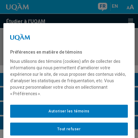
FR
EN
Étudier à l'UQAM
COURS
//
HIS8006
Problèmes de la connaissance historique en
Préférences en matière de témoins
humanités numériques
Nous utilisons des témoins (cookies) afin de collecter des
informations qui nous permettent d’améliorer votre
expérience sur le site, de vous proposer des contenus vidéo,
Description du cours
d’analyser les statistiques de fréquentation, etc. Vous
pouvez personnaliser votre choix en sélectionnant
Horaire - Été 2026
« Préférences ».
Horaire - Automne 2026
Autoriser les témoins
Horaire - Hiver 2027
Tout refuser