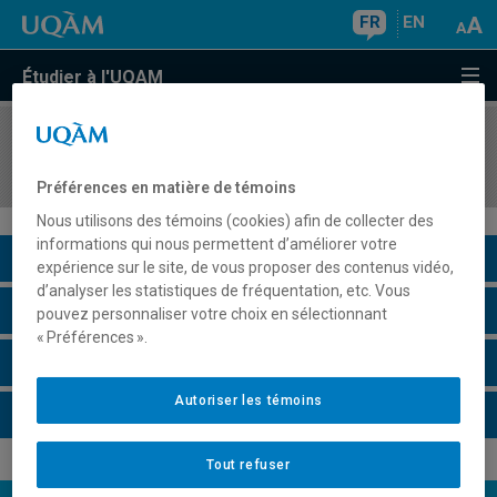
FR
EN
Étudier à l'UQAM
COURS
//
HIS8052
L'Europe contemporaine
Préférences en matière de témoins
Nous utilisons des témoins (cookies) afin de collecter des
informations qui nous permettent d’améliorer votre
Description du cours
expérience sur le site, de vous proposer des contenus vidéo,
d’analyser les statistiques de fréquentation, etc. Vous
Horaire - Été 2026
pouvez personnaliser votre choix en sélectionnant
« Préférences ».
Horaire - Automne 2026
Autoriser les témoins
Horaire - Hiver 2027
Tout refuser