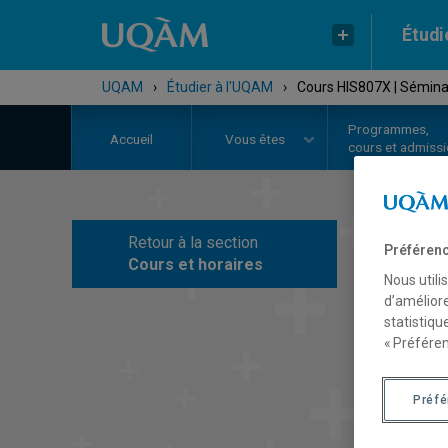
Étudi
UQAM
›
Étudier à l'UQAM
›
Cours HIS807X | Sémina
Programmes,
Accueil
Vous êtes
cours et admiss
Retour à la section
Préférenc
C
Cours et horaires
Nous utili
d’améliore
statistiqu
« Préféren
Préf