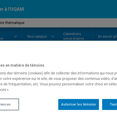
er à l'UQAM
ire thématique
Calendriers
Nos
campus
En savoir pl
ion
universitaires
es en matière de témoins
OURS
//
HIS807X
-
Séminaire thé
sons des témoins (cookies) afin de collecter des informations qui nous 
r votre expérience sur le site, de vous proposer des contenus vidéo, d’a
es de fréquentation, etc. Vous pouvez personnaliser votre choix en séle
Description
Horaire - Été 2026
Horaire
ces ».
érences
Autoriser les témoins
Tout