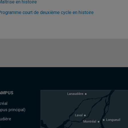
aîtrise en histoire
Programme court de deuxième cycle en histoire
AMPUS
réal
pus principal)
udière