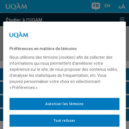
FR
EN
Étudier à l'UQAM
COURS
//
INF1070
Utilisation et administration des systèmes
Préférences en matière de témoins
informatiques
Nous utilisons des témoins (cookies) afin de collecter des
informations qui nous permettent d’améliorer votre
expérience sur le site, de vous proposer des contenus vidéo,
Description du cours
d’analyser les statistiques de fréquentation, etc. Vous
pouvez personnaliser votre choix en sélectionnant
Horaire - Été 2026
« Préférences ».
Horaire - Automne 2026
Autoriser les témoins
Horaire - Hiver 2027
Tout refuser