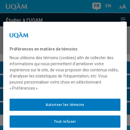
FR
EN
Étudier à l'UQAM
COURS
//
INF3135
Construction et maintenance de logiciels
Préférences en matière de témoins
Nous utilisons des témoins (cookies) afin de collecter des
informations qui nous permettent d’améliorer votre
Description du cours
expérience sur le site, de vous proposer des contenus vidéo,
d’analyser les statistiques de fréquentation, etc. Vous
Horaire - Été 2026
pouvez personnaliser votre choix en sélectionnant
« Préférences ».
Horaire - Automne 2026
Autoriser les témoins
Horaire - Hiver 2027
Tout refuser