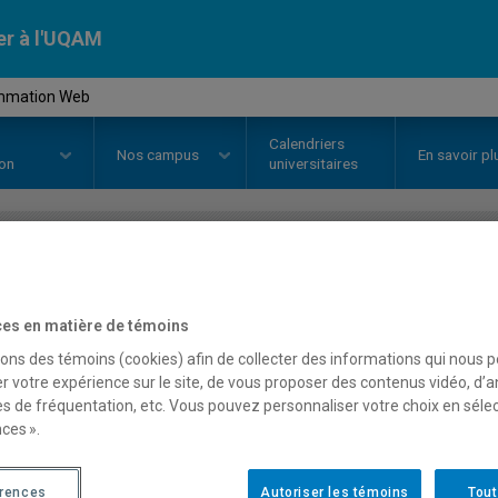
er à l'UQAM
ammation Web
Calendriers
Nos
campus
En savoir pl
ion
universitaires
OURS
//
INF3191
-
Programmatio
es en matière de témoins
sons des témoins (cookies) afin de collecter des informations qui nous 
Description
Horaire - Été 2026
Horaire
r votre expérience sur le site, de vous proposer des contenus vidéo, d’a
es de fréquentation, etc. Vous pouvez personnaliser votre choix en séle
ces ».
érences
Autoriser les témoins
Tout