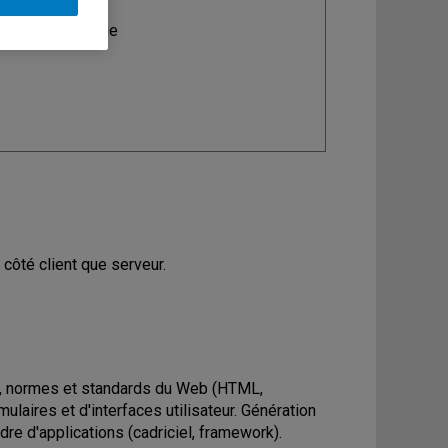
ine
: Informatique
côté client que serveur.
s, normes et standards du Web (HTML,
laires et d'interfaces utilisateur. Génération
e d'applications (cadriciel, framework).