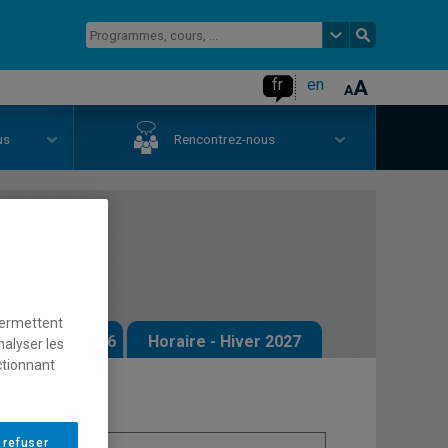
fr
en
us
Rencontrez-nous
n Web
permettent
 - Automne 2026
Horaire - Hiver 2027
nalyser les
ctionnant
 refuser