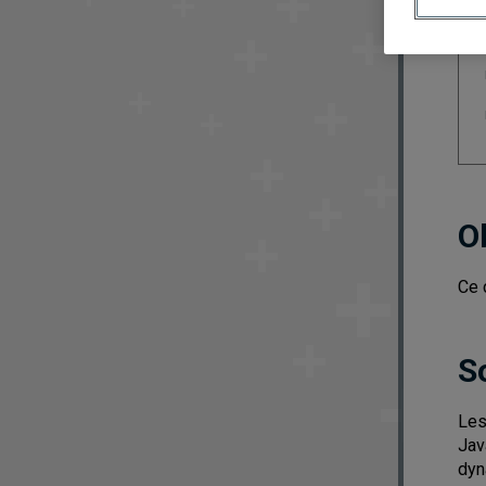
O
Ce 
S
Les
Jav
dyn