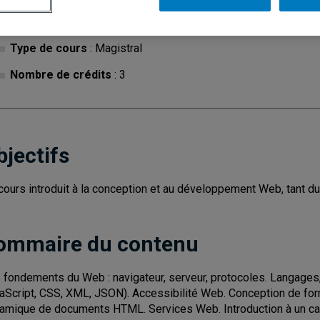
Cycle
: 1
Discipl
Type de cours
: Magistral
Nombre de crédits
: 3
bjectifs
cours introduit à la conception et au développement Web, tant du 
ommaire du contenu
 fondements du Web : navigateur, serveur, protocoles. Langage
aScript, CSS, XML, JSON). Accessibilité Web. Conception de formu
amique de documents HTML. Services Web. Introduction à un cadr