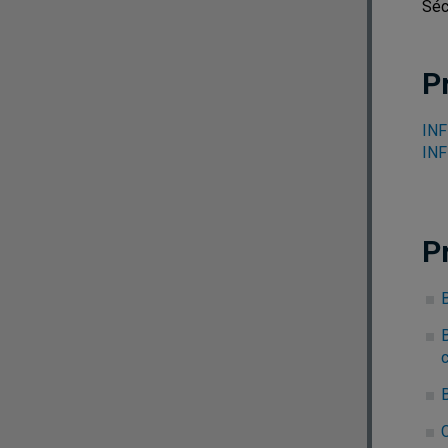
Séc
P
INF
INF
P
B
c