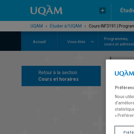
Étudi
UQAM
›
Étudier à l'UQAM
›
Cours INF3191 | Progr
Programmes,
Accueil
Vous êtes
cours et admiss
Retour à la section
C
Cours et horaires
Préférenc
Nous utili
d’améliore
statistiqu
« Préféren
Préf