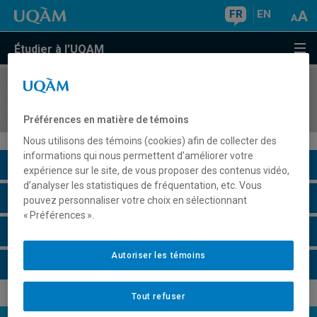
FR
EN
Étudier à l'UQAM
COURS
//
INF7470
Systèmes tutoriels intelligents
Préférences en matière de témoins
Nous utilisons des témoins (cookies) afin de collecter des
informations qui nous permettent d’améliorer votre
Description du cours
expérience sur le site, de vous proposer des contenus vidéo,
d’analyser les statistiques de fréquentation, etc. Vous
Horaire - Été 2026
pouvez personnaliser votre choix en sélectionnant
« Préférences ».
Horaire - Automne 2026
Autoriser les témoins
Horaire - Hiver 2027
Tout refuser