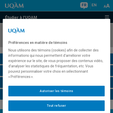
FR
EN
Étudier à l'UQAM
COURS
//
INF7541
Théorie des langages et des automates
Préférences en matière de témoins
Nous utilisons des témoins (cookies) afin de collecter des
informations qui nous permettent d’améliorer votre
Description du cours
expérience sur le site, de vous proposer des contenus vidéo,
d’analyser les statistiques de fréquentation, etc. Vous
Horaire - Été 2026
pouvez personnaliser votre choix en sélectionnant
« Préférences ».
Horaire - Automne 2026
Autoriser les témoins
Horaire - Hiver 2027
Tout refuser