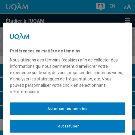
FR
EN
Étudier à l'UQAM
COURS
//
INF8240
Traitement d'images par ordinateur
Préférences en matière de témoins
Nous utilisons des témoins (cookies) afin de collecter des
informations qui nous permettent d’améliorer votre
Description du cours
expérience sur le site, de vous proposer des contenus vidéo,
d’analyser les statistiques de fréquentation, etc. Vous
Horaire - Été 2026
pouvez personnaliser votre choix en sélectionnant
« Préférences ».
Horaire - Automne 2026
Autoriser les témoins
Horaire - Hiver 2027
Tout refuser