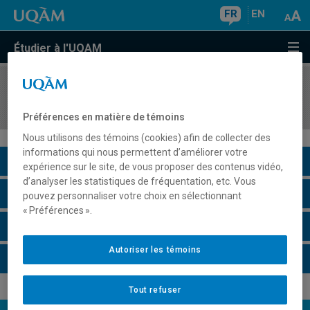
FR
EN
Étudier à l'UQAM
COURS
//
JUR1031
Introduction au droit des affaires
Préférences en matière de témoins
Nous utilisons des témoins (cookies) afin de collecter des
informations qui nous permettent d’améliorer votre
Description du cours
expérience sur le site, de vous proposer des contenus vidéo,
d’analyser les statistiques de fréquentation, etc. Vous
Horaire - Été 2026
pouvez personnaliser votre choix en sélectionnant
« Préférences ».
Horaire - Automne 2026
Autoriser les témoins
Horaire - Hiver 2027
Tout refuser