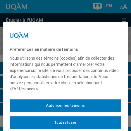
FR
EN
Étudier à l'UQAM
COURS
//
JUR1031
Introduction au droit des affaires
Préférences en matière de témoins
Nous utilisons des témoins (cookies) afin de collecter des
informations qui nous permettent d’améliorer votre
Description du cours
expérience sur le site, de vous proposer des contenus vidéo,
d’analyser les statistiques de fréquentation, etc. Vous
Horaire - Été 2026
pouvez personnaliser votre choix en sélectionnant
« Préférences ».
Horaire - Automne 2026
Autoriser les témoins
Horaire - Hiver 2027
Tout refuser