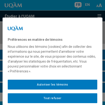
FR
EN
Étudier à l'UQAM
COURS
//
JUR1031
Introduction au droit des affaires
Préférences en matière de témoins
Nous utilisons des témoins (cookies) afin de collecter des
informations qui nous permettent d’améliorer votre
Description du cours
expérience sur le site, de vous proposer des contenus vidéo,
d’analyser les statistiques de fréquentation, etc. Vous
Horaire - Été 2026
pouvez personnaliser votre choix en sélectionnant
« Préférences ».
Horaire - Automne 2026
Autoriser les témoins
Horaire - Hiver 2027
Tout refuser