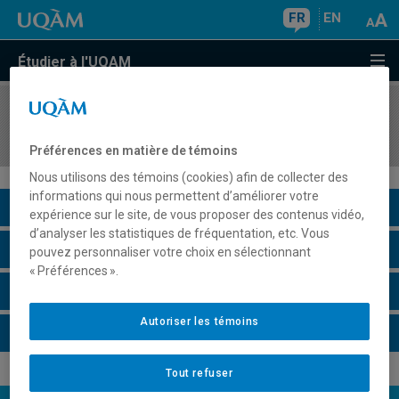
FR
EN
Étudier à l'UQAM
COURS
//
JUR1031
Introduction au droit des affaires
Préférences en matière de témoins
Nous utilisons des témoins (cookies) afin de collecter des
informations qui nous permettent d’améliorer votre
Description du cours
expérience sur le site, de vous proposer des contenus vidéo,
d’analyser les statistiques de fréquentation, etc. Vous
Horaire - Été 2026
pouvez personnaliser votre choix en sélectionnant
« Préférences ».
Horaire - Automne 2026
Autoriser les témoins
Horaire - Hiver 2027
Tout refuser