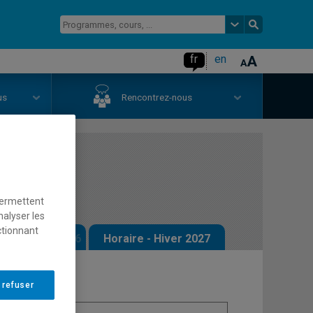
fr
en
us
Rencontrez-nous
 la loi
permettent
nalyser les
ctionnant
 - Automne 2026
Horaire - Hiver 2027
 refuser