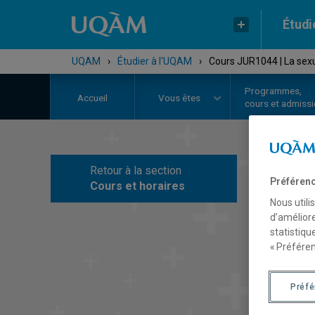
Étudi
UQAM
›
Étudier à l'UQAM
›
Cours JUR1044 | La sexual
Programmes,
Accueil
Vous êtes
cours et admiss
Retour à la section
C
Préférenc
Cours et horaires
Nous utili
d’améliore
statistiqu
« Préféren
Préf