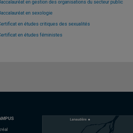
Baccalauréat en gestion des organisations du secteur public
Baccalauréat en sexologie
ertificat en études critiques des sexualités
ertificat en études féministes
AMPUS
réal