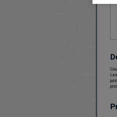
D
Cou
Les
jur
pro
P