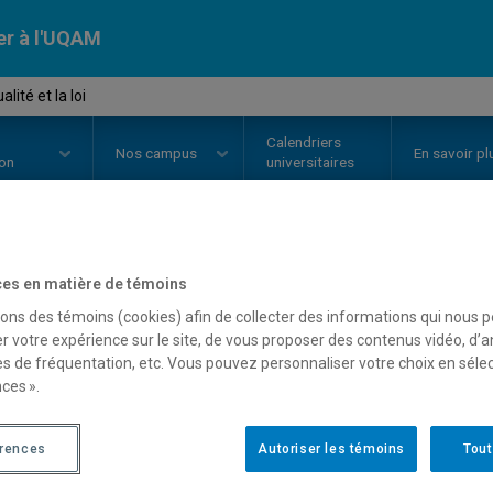
er à l'UQAM
ité et la loi
Calendriers
Nos
campus
En savoir pl
ion
universitaires
OURS
//
JUR1044
-
La sexualité et
es en matière de témoins
sons des témoins (cookies) afin de collecter des informations qui nous 
r votre expérience sur le site, de vous proposer des contenus vidéo, d’a
es de fréquentation, etc. Vous pouvez personnaliser votre choix en séle
Description
Horaire - Été 2026
Horaire
ces ».
érences
Autoriser les témoins
Tout