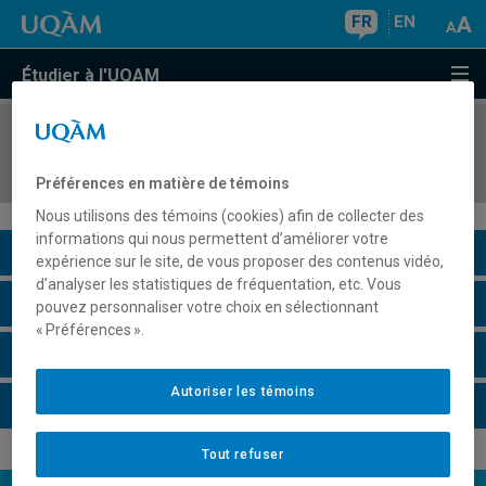
FR
EN
Étudier à l'UQAM
COURS
//
JUR6581
Droit des rapports individuels de travail
Préférences en matière de témoins
Nous utilisons des témoins (cookies) afin de collecter des
informations qui nous permettent d’améliorer votre
Description du cours
expérience sur le site, de vous proposer des contenus vidéo,
d’analyser les statistiques de fréquentation, etc. Vous
Horaire - Été 2026
pouvez personnaliser votre choix en sélectionnant
« Préférences ».
Horaire - Automne 2026
Autoriser les témoins
Horaire - Hiver 2027
Tout refuser