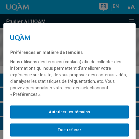
FR
EN
Étudier à l'UQAM
COURS
//
JUR7897
Droits sociaux, conditions de vie et justice
Préférences en matière de témoins
sociale
Nous utilisons des témoins (cookies) afin de collecter des
informations qui nous permettent d’améliorer votre
expérience sur le site, de vous proposer des contenus vidéo,
Description du cours
d’analyser les statistiques de fréquentation, etc. Vous
pouvez personnaliser votre choix en sélectionnant
Horaire - Été 2026
« Préférences ».
Horaire - Automne 2026
Autoriser les témoins
Horaire - Hiver 2027
Tout refuser