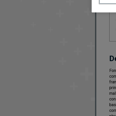
D
Fon
com
fra
pri
maî
con
bas
cor