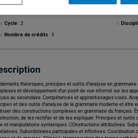
Cycle
: 2
Discipl
Nombre de crédits
: 3
escription
dements théoriques, principes et outils d'analyse en grammaire
plexes et développement d'un point de vue informé sur les ap
nçais au secondaire. Compétences et apprentissages visés. Acq
ncipes et des outils d'analyse de la grammaire moderne et être e
triser des constructions complexes en grammaire du français. Êt
struction, de les rectifier et de les expliquer. Principes et out
e et manipulations syntaxiques. COnstructions attributives. Su
rélatives. Subordonnées participales et infinitives. Coordination