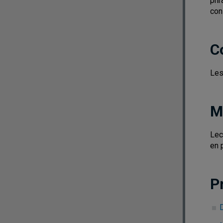
phr
con
C
Les
M
Lec
en 
P