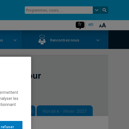
fr
en
us
Rencontrez-nous
ancée pour
ais
permettent
nalyser les
ctionnant
 - Automne 2026
Horaire - Hiver 2027
 refuser