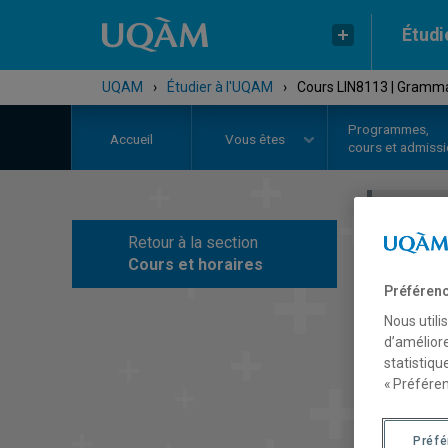
Étudi
UQAM
›
Étudier à l'UQAM
›
Cours LIN8113 | Gramma
Programmes,
Accueil
Vous êtes
cours et admiss
Retour à la section
C
Cours et horaires
Préférenc
Nous utili
d’améliore
statistiqu
« Préféren
Préf