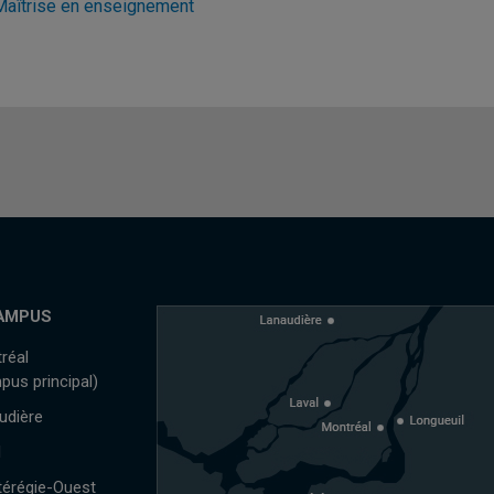
Maîtrise en enseignement
AMPUS
réal
pus principal)
udière
l
érégie-Ouest