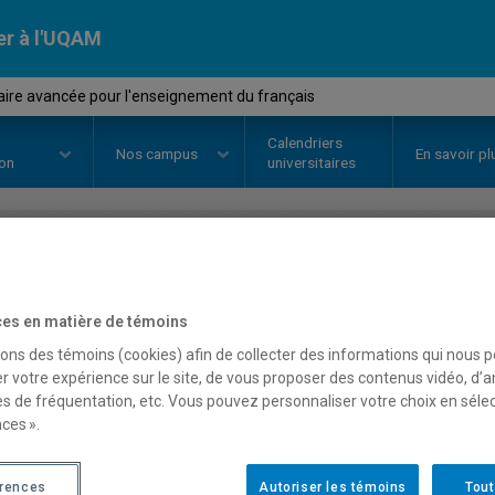
er à l'UQAM
ire avancée pour l'enseignement du français
Calendriers
Nos
campus
En savoir pl
ion
universitaires
OURS
//
LIN8113
-
Grammaire av
es en matière de témoins
l'enseignement du franç
sons des témoins (cookies) afin de collecter des informations qui nous 
r votre expérience sur le site, de vous proposer des contenus vidéo, d’a
es de fréquentation, etc. Vous pouvez personnaliser votre choix en séle
ces ».
Description
Horaire - Été 2026
Horaire
érences
Autoriser les témoins
Tout