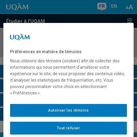
FR
EN
Étudier à l'UQAM
COURS
//
MAT1026
Didactique de l'arithmétique au primaire
Préférences en matière de témoins
Nous utilisons des témoins (cookies) afin de collecter des
informations qui nous permettent d’améliorer votre
Description du cours
expérience sur le site, de vous proposer des contenus vidéo,
d’analyser les statistiques de fréquentation, etc. Vous
Horaire - Été 2026
pouvez personnaliser votre choix en sélectionnant
« Préférences ».
Horaire - Automne 2026
Autoriser les témoins
Horaire - Hiver 2027
Tout refuser