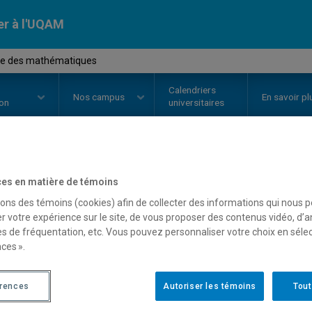
er à l'UQAM
ire des mathématiques
Calendriers
Nos
campus
En savoir pl
ion
universitaires
OURS
//
MAT6221
-
Histoire des
es en matière de témoins
sons des témoins (cookies) afin de collecter des informations qui nous 
r votre expérience sur le site, de vous proposer des contenus vidéo, d’a
es de fréquentation, etc. Vous pouvez personnaliser votre choix en séle
Description
Horaire - Été 2026
Horaire
ces ».
érences
Autoriser les témoins
Tout