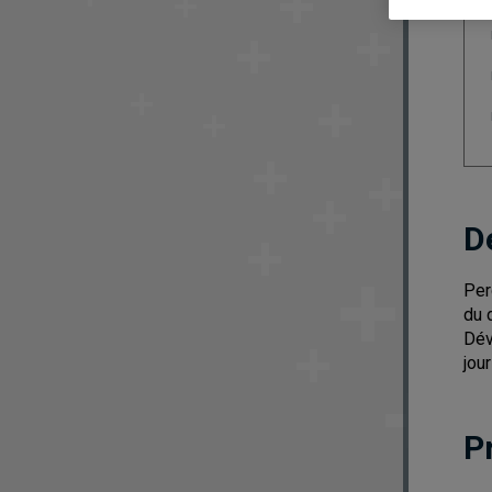
D
Per
du 
Dév
jour
P