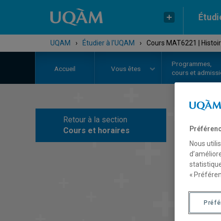
Étudi
UQAM
›
Étudier à l'UQAM
›
Cours MAT6221 | Histo
Programmes,
Accueil
Vous êtes
cours et admiss
Retour à la section
C
Préférenc
Cours et horaires
Nous utili
d’améliore
statistiqu
« Préféren
Préf