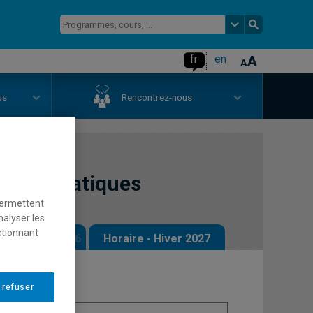
fr
en
us
Rencontrez-nous
 mathématiques
permettent
nalyser les
ctionnant
 - Automne 2026
Horaire - Hiver 2027
 refuser