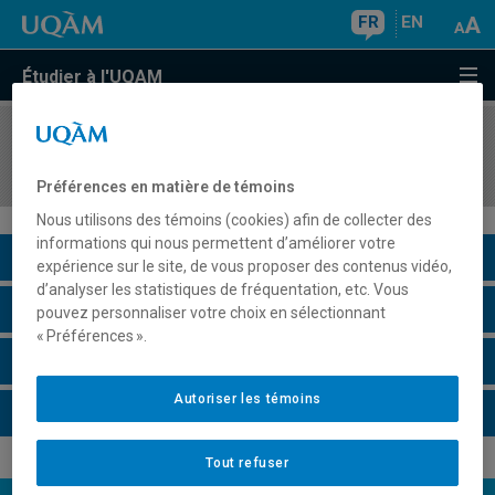
FR
EN
Étudier à l'UQAM
COURS
//
MAT7200
Algèbre homologique
Préférences en matière de témoins
Nous utilisons des témoins (cookies) afin de collecter des
informations qui nous permettent d’améliorer votre
Description du cours
expérience sur le site, de vous proposer des contenus vidéo,
d’analyser les statistiques de fréquentation, etc. Vous
Horaire - Été 2026
pouvez personnaliser votre choix en sélectionnant
« Préférences ».
Horaire - Automne 2026
Autoriser les témoins
Horaire - Hiver 2027
Tout refuser