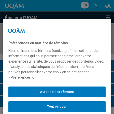
FR
EN
Étudier à l'UQAM
COURS
//
MAT8150
Informatique dans l'enseignement des
Préférences en matière de témoins
mathématiques
Nous utilisons des témoins (cookies) afin de collecter des
informations qui nous permettent d’améliorer votre
expérience sur le site, de vous proposer des contenus vidéo,
Description du cours
d’analyser les statistiques de fréquentation, etc. Vous
pouvez personnaliser votre choix en sélectionnant
Horaire - Été 2026
« Préférences ».
Horaire - Automne 2026
Autoriser les témoins
Horaire - Hiver 2027
Tout refuser