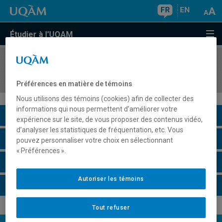
FR
EN
Étudier à l'UQAM
COURS
//
MKG5301
Recherche en marketing
Préférences en matière de témoins
Nous utilisons des témoins (cookies) afin de collecter des
informations qui nous permettent d’améliorer votre
Description du cours
expérience sur le site, de vous proposer des contenus vidéo,
d’analyser les statistiques de fréquentation, etc. Vous
Horaire - Été 2026
pouvez personnaliser votre choix en sélectionnant
« Préférences ».
Horaire - Automne 2026
Autoriser les témoins
Horaire - Hiver 2027
Tout refuser