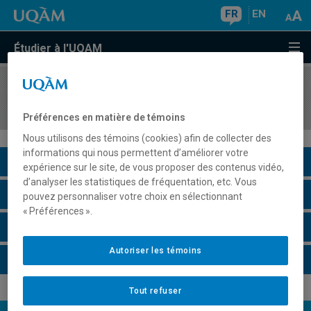
FR
EN
Étudier à l'UQAM
COURS
//
MKG5314
Circuits de distribution
Préférences en matière de témoins
Nous utilisons des témoins (cookies) afin de collecter des
informations qui nous permettent d’améliorer votre
Description du cours
expérience sur le site, de vous proposer des contenus vidéo,
d’analyser les statistiques de fréquentation, etc. Vous
Horaire - Été 2026
pouvez personnaliser votre choix en sélectionnant
« Préférences ».
Horaire - Automne 2026
Autoriser les témoins
Horaire - Hiver 2027
Tout refuser