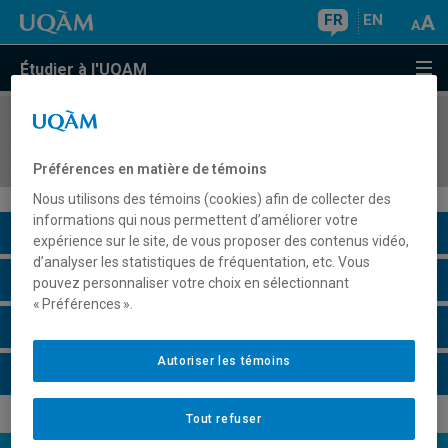
FR
EN
Étudier à l'UQAM
COURS
//
MKG5316
Le marketing dans l'industrie du sport
Préférences en matière de témoins
Nous utilisons des témoins (cookies) afin de collecter des
informations qui nous permettent d’améliorer votre
Description du cours
expérience sur le site, de vous proposer des contenus vidéo,
d’analyser les statistiques de fréquentation, etc. Vous
Horaire - Été 2026
pouvez personnaliser votre choix en sélectionnant
« Préférences ».
Horaire - Automne 2026
Autoriser les témoins
Horaire - Hiver 2027
Tout refuser