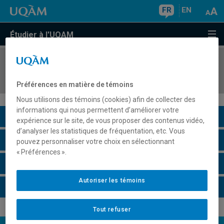
FR
EN
Étudier à l'UQAM
COURS
//
MKG6300
Concours de la relève publicitaire
Préférences en matière de témoins
Nous utilisons des témoins (cookies) afin de collecter des
informations qui nous permettent d’améliorer votre
Description du cours
expérience sur le site, de vous proposer des contenus vidéo,
d’analyser les statistiques de fréquentation, etc. Vous
Horaire - Été 2026
pouvez personnaliser votre choix en sélectionnant
« Préférences ».
Horaire - Automne 2026
Autoriser les témoins
Horaire - Hiver 2027
Tout refuser