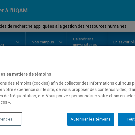
er à l'UQAM
es de recherche appliquées à la gestion des ressources humaines
Calendriers
Nos
campus
En savoir pl
ion
universitaires
es en matière de témoins
OURS
//
ORH3000
-
Méthodes de 
sons des témoins (cookies) afin de collecter des informations qui nous 
r votre expérience sur le site, de vous proposer des contenus vidéo, d’a
la gestion des ressourc
es de fréquentation, etc. Vous pouvez personnaliser votre choix en séle
ces ».
Description
Horaire - Été 2026
Horaire
érences
Autoriser les témoins
Tout