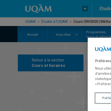
Étudi
UQAM
›
Étudier à l'UQAM
›
Cours ORH3000 | Méthod
Programmes,
Accueil
Vous êtes
cours et admiss
Retour à la section
Préférenc
C
Cours et horaires
Nous utili
d’améliore
statistiqu
« Préféren
Préf