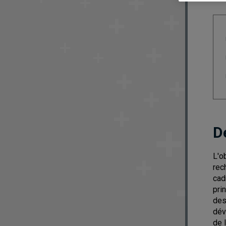
D
L'o
rec
cad
pri
des
dév
de 