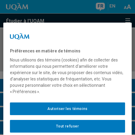
FR
EN
Étudier à l'UQAM
COURS
//
ORH4620
Interaction entre les problèmes de santé et
Préférences en matière de témoins
sécurité du travail et de la gestion des
Nous utilisons des témoins (cookies) afin de collecter des
ressources humaines
informations qui nous permettent d’améliorer votre
expérience sur le site, de vous proposer des contenus vidéo,
d’analyser les statistiques de fréquentation, etc. Vous
Description du cours
pouvez personnaliser votre choix en sélectionnant
« Préférences ».
Horaire - Été 2026
Autoriser les témoins
Horaire - Automne 2026
Tout refuser
Horaire - Hiver 2027