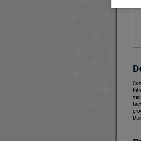
D
Con
Int
mar
tec
pro
Dan