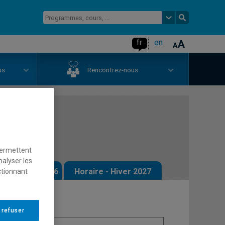
fr
en
us
Rencontrez-nous
économie
permettent
nalyser les
 - Automne 2026
Horaire - Hiver 2027
ctionnant
 refuser