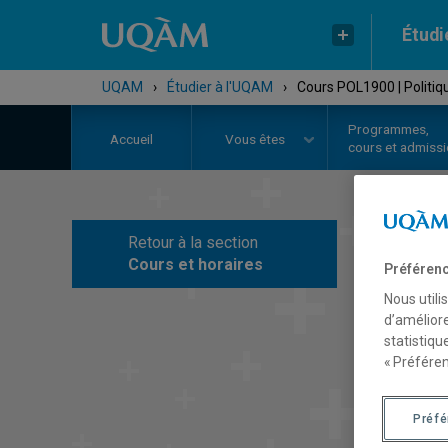
Étudi
UQAM
›
Étudier à l'UQAM
›
Cours POL1900 | Politi
Programmes,
Accueil
Vous êtes
cours et admiss
Retour à la section
C
Cours et horaires
Préférenc
Nous utili
d’améliore
statistiqu
« Préféren
Préf