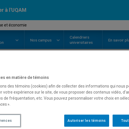
er à l'UQAM
que et économie
Calendriers
Nos
campus
En savoir pl
ion
universitaires
OURS
//
POL1900
-
Politique et 
es en matière de témoins
sons des témoins (cookies) afin de collecter des informations qui nous 
r votre expérience sur le site, de vous proposer des contenus vidéo, d’a
Description
Horaire - Été 2026
Horaire
es de fréquentation, etc. Vous pouvez personnaliser votre choix en séle
ces ».
érences
Autoriser les témoins
Tout