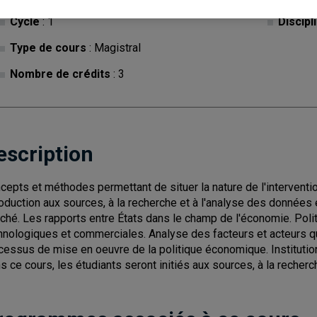
Cycle
: 1
Discipl
Type de cours
: Magistral
Nombre de crédits
: 3
escription
cepts et méthodes permettant de situer la nature de l'interventi
roduction aux sources, à la recherche et à l'analyse des données é
ché. Les rapports entre États dans le champ de l'économie. Poli
hnologiques et commerciales. Analyse des facteurs et acteurs qu
cessus de mise en oeuvre de la politique économique. Institut
s ce cours, les étudiants seront initiés aux sources, à la reche