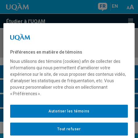
FR
EN
Étudier à l'UQAM
COURS
//
POL4022
Femmes et développement
Préférences en matière de témoins
Nous utilisons des témoins (cookies) afin de collecter des
informations qui nous permettent d’améliorer votre
Description du cours
expérience sur le site, de vous proposer des contenus vidéo,
d’analyser les statistiques de fréquentation, etc. Vous
Horaire - Été 2026
pouvez personnaliser votre choix en sélectionnant
« Préférences ».
Horaire - Automne 2026
Autoriser les témoins
Horaire - Hiver 2027
Tout refuser