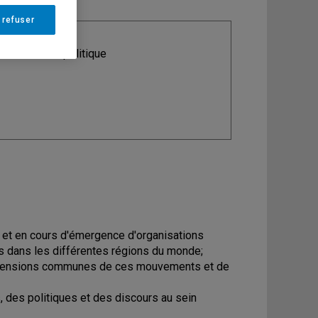
 refuser
ine
: Science politique
 et en cours d'émergence d'organisations
s dans les différentes régions du monde;
dimensions communes de ces mouvements et de
, des politiques et des discours au sein