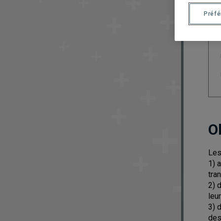
Préf
O
Les
1) 
tra
2) 
leu
3) 
des