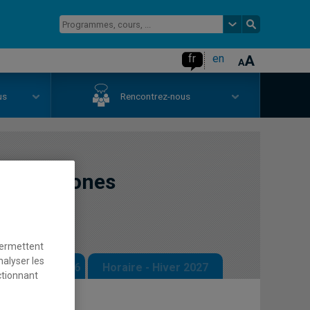
fr
en
us
Rencontrez-nous
autochtones
permettent
nalyser les
 - Automne 2026
Horaire - Hiver 2027
ctionnant