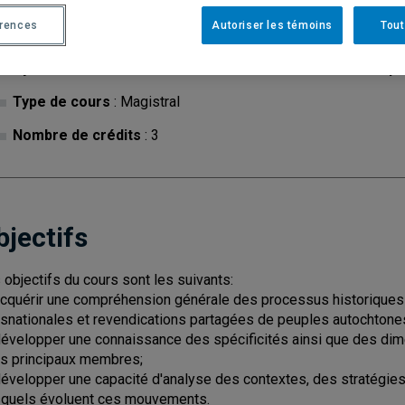
érences
Autoriser les témoins
Tout
Cycle
: 1
Discipl
Type de cours
: Magistral
Nombre de crédits
: 3
bjectifs
 objectifs du cours sont les suivants:
acquérir une compréhension générale des processus historiques
nsnationales et revendications partagées de peuples autochtone
développer une connaissance des spécificités ainsi que des 
rs principaux membres;
développer une capacité d'analyse des contextes, des stratégies
quels évoluent ces mouvements.