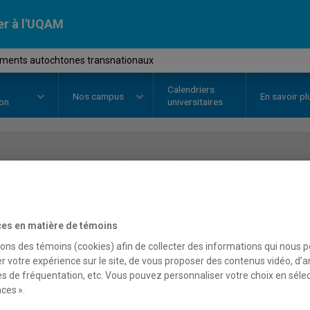
er à l'UQAM
ments autochtones transnationaux
Calendriers
Nos
campus
En savoir pl
ion
universitaires
OURS
//
POL4463
-
Mouvements 
transnationaux
es en matière de témoins
sons des témoins (cookies) afin de collecter des informations qui nous 
r votre expérience sur le site, de vous proposer des contenus vidéo, d’a
Description
Horaire - Été 2026
Horaire
es de fréquentation, etc. Vous pouvez personnaliser votre choix en séle
ces ».