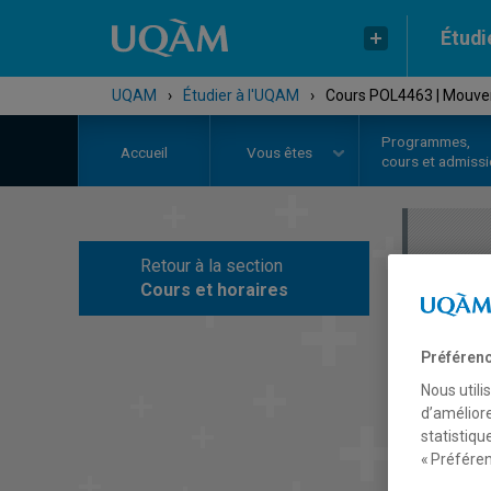
Étudi
UQAM
›
Étudier à l'UQAM
›
Cours POL4463 | Mouve
Programmes,
Accueil
Vous êtes
cours et admiss
Retour à la section
C
Cours et horaires
Préférenc
Nous utili
d’améliore
statistiqu
« Préféren