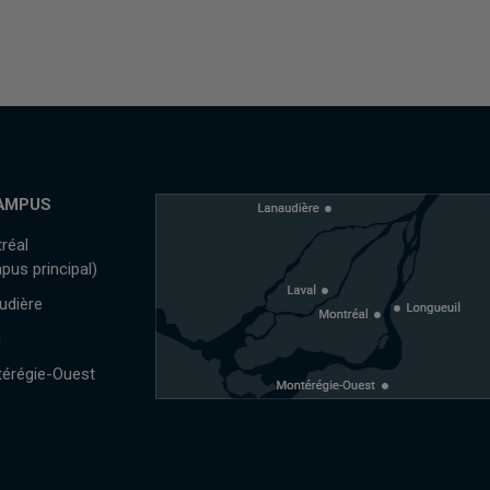
AMPUS
réal
pus principal)
udière
l
érégie-Ouest