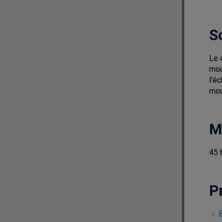
S
Le 
mou
l'é
mou
M
45 
P